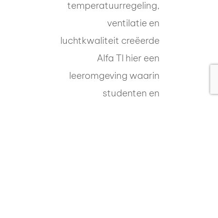
temperatuurregeling,
ventilatie en
luchtkwaliteit creëerde
Alfa TI hier een
leeromgeving waarin
studenten en
medewerkers optimaal
kunnen presteren.
Duurzaamheid als
kernwaarde
Alfa TI etaleerde
alweer hun
permanente